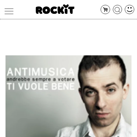
MAGAZINE
DATABASE
ARTICOLI
CONCERTI
ARTISTI
SHOP
RADIO