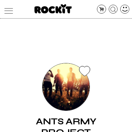
MAGAZINE
DATABASE
ARTICOLI
CONCERTI
ARTISTI
SHOP
RADIO
ANTS ARMY