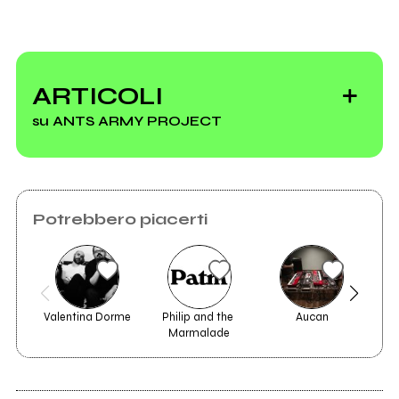
ARTICOLI
su ANTS ARMY PROJECT
Potrebbero piacerti
Welcome to the
jingle Festival
Valentina Dorme
Philip and the 
Aucan
Le 
Marmalade
dell'