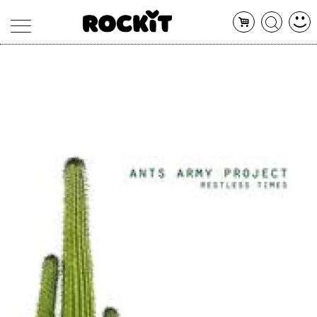
MAGAZINE
DATABASE
ARTICOLI
CONCERTI
ARTISTI
SHOP
RADIO