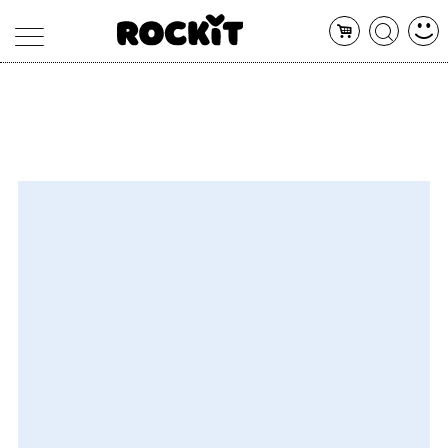
MAGAZINE
DATABASE
ARTICOLI
CONCERTI
ARTISTI
SHOP
RADIO