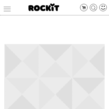
MAGAZINE
DATABASE
ARTICOLI
CONCERTI
ARTISTI
SHOP
RADIO