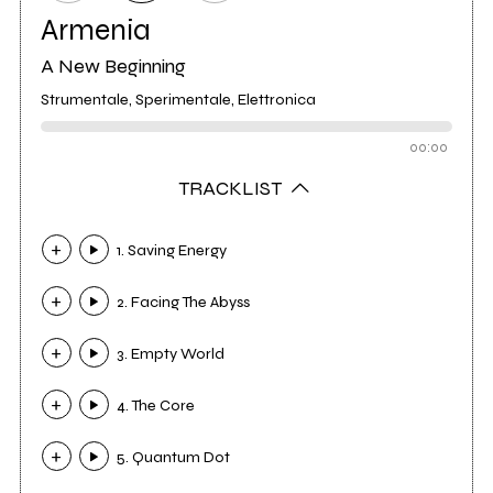
Armenia
A New Beginning
Strumentale, Sperimentale, Elettronica
00:00
TRACKLIST
1. Saving Energy
2. Facing The Abyss
3. Empty World
4. The Core
5. Quantum Dot