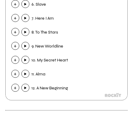
6. Slave
7. Here I Am
8. To The Stars
9. New Worldline
10. My Secret Heart
11. Alma
12. A New Beginning