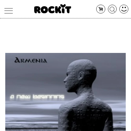
MAGAZINE
DATABASE
ARTICOLI
CONCERTI
ARTISTI
SHOP
RADIO