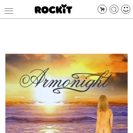
MAGAZINE
DATABASE
ARTICOLI
CONCERTI
ARTISTI
SHOP
RADIO