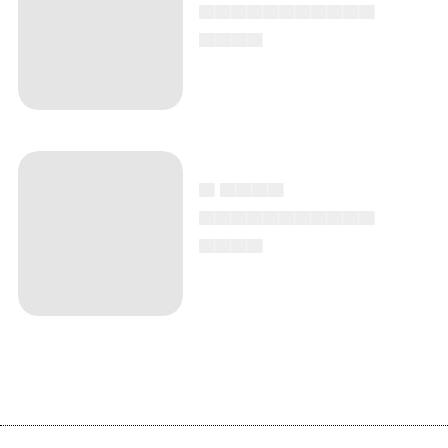
▄▄▄▄▄▄▄▄▄▄▄
▄▄▄▄
▄ ▄▄▄▄
▄▄▄▄▄▄▄▄▄▄▄
▄▄▄▄