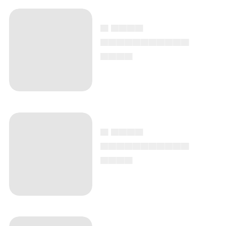
▄ ▄▄▄▄
▄▄▄▄▄▄▄▄▄▄▄
▄▄▄▄
▄ ▄▄▄▄
▄▄▄▄▄▄▄▄▄▄▄
▄▄▄▄