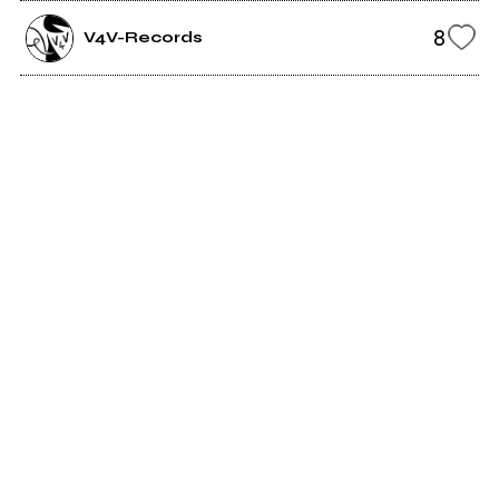
8
V4V-Records