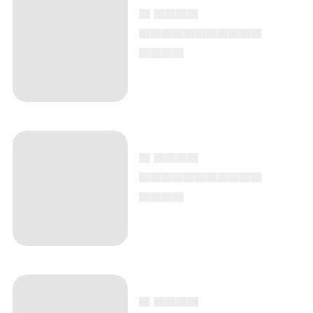
▄ ▄▄▄▄
▄▄▄▄▄▄▄▄▄▄▄
▄▄▄▄
▄ ▄▄▄▄
▄▄▄▄▄▄▄▄▄▄▄
▄▄▄▄
▄ ▄▄▄▄