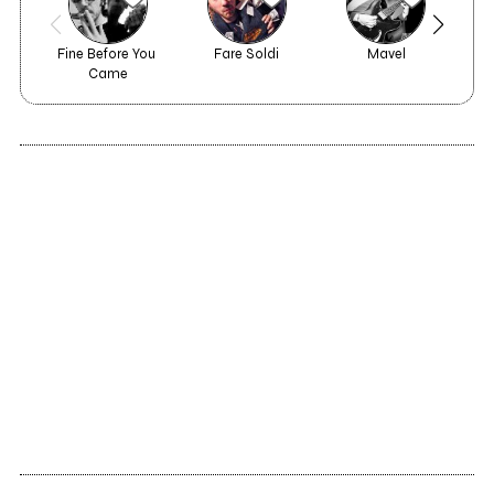
Fine Before You 
Fare Soldi
Mavel
Do
Came
2023
2022
Languore
NOWHERE EMILIA
Le 50 canzoni più
belle del 2023
Vedi tutti