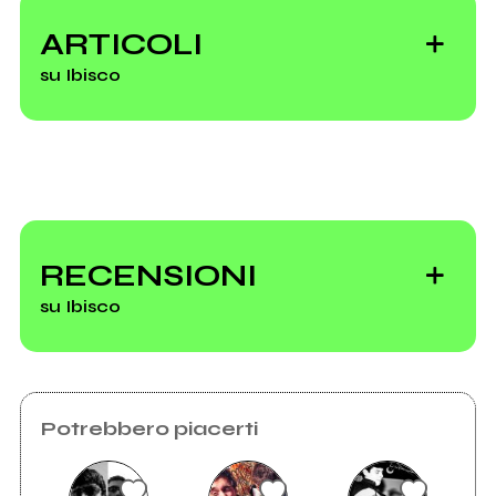
ARTICOLI
su Ibisco
Con Spring
Attitude le stagioni
RECENSIONI
non contano
su Ibisco
Il Bollettino di
Potrebbero piacerti
venerdì 31 maggio