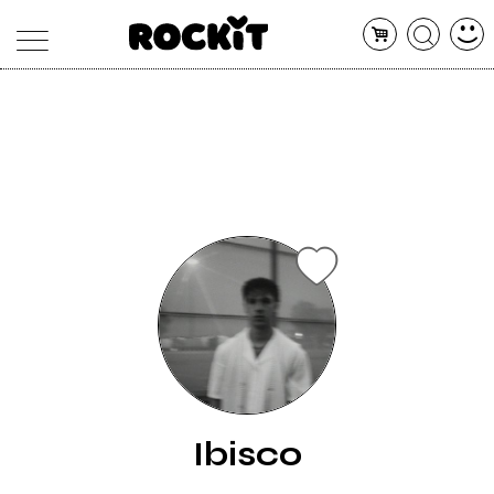
MAGAZINE
DATABASE
ARTICOLI
CONCERTI
ARTISTI
SHOP
RADIO
Ibisco