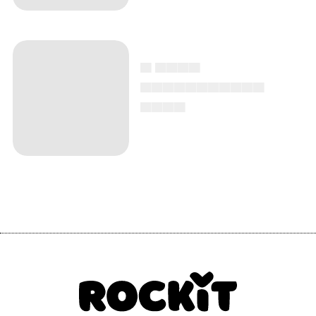
▄ ▄▄▄▄
▄▄▄▄▄▄▄▄▄▄▄
▄▄▄▄