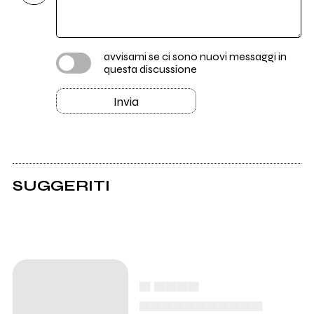
avvisami se ci sono nuovi messaggi in
questa discussione
Invia
SUGGERITI
▄ ▄▄▄▄
▄▄▄▄▄▄▄▄▄▄▄