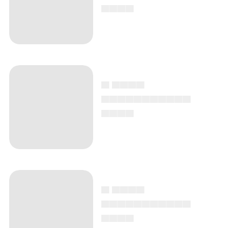
▄▄▄▄
▄ ▄▄▄▄
▄▄▄▄▄▄▄▄▄▄▄
▄▄▄▄
▄ ▄▄▄▄
▄▄▄▄▄▄▄▄▄▄▄
▄▄▄▄