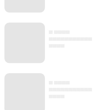
▄ ▄▄▄▄
▄▄▄▄▄▄▄▄▄▄▄
▄▄▄▄
▄ ▄▄▄▄
▄▄▄▄▄▄▄▄▄▄▄
▄▄▄▄