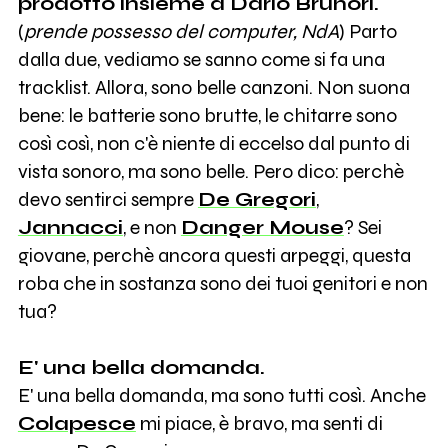
prodotto insieme a Dario Brunori.
(
prende possesso del computer, NdA
) Parto
dalla due, vediamo se sanno come si fa una
tracklist. Allora, sono belle canzoni. Non suona
bene: le batterie sono brutte, le chitarre sono
così così, non c'è niente di eccelso dal punto di
vista sonoro, ma sono belle. Pero dico: perchè
devo sentirci sempre
De Gregori
,
Jannacci
,
e non
Danger Mouse
? Sei
giovane, perchè ancora questi arpeggi, questa
roba che in sostanza sono dei tuoi genitori e non
tua?
E' una bella domanda.
E' una bella domanda, ma sono tutti così. Anche
Colapesce
mi piace, è bravo, ma senti di