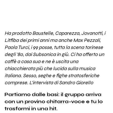
863
Colapesce
149
Litfiba
Ha prodotto Baustelle, Caparezza, Jovanotti, i
Litfiba dei primi anni ma anche Max Pezzali,
0
Irene Grandi
Paola Turci, i 99 posse, tutta la scena torinese
degli '80, dai Subsonica in giù. Ci ha offerto un
10
Max Pezzali
caffè a casa sua e ne è uscita una
chiacchierata più che lucida sulla musica
italiana. Sesso, seghe e fighe stratosferiche
comprese. L'intervista di Sandro Giorello
Partiamo dalle basi: il gruppo arriva
con un provino chitarra-voce e tu lo
trasformi in una hit.