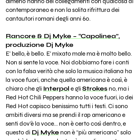
almeno hanno dei collegamenti con qualcosa di
contemporaneo e non la solita rifrittura dei
cantautori romani degli anni 60.
Rancore & Dj Myke – “Capolinea”
,
produzione Dj Myke
E' bello, è bello. E' mixato male ma è molto bello.
Non si sente la voce. Noi dobbiamo fare i conti
con la falsa verità che solo la musica italiana ha
la voce fuori, anche quella americana è così, è
chiaro che gli
Interpol
e gli
Strokes
no, ma i
Red Hot Chili Peppers hanno la voce fuori, io dei
Red Hot capisco benissimo tutti i testi. Ci sono
ambiti diversi ma se prendi il rap americano e
senti dov'è la voce... non è certo così dentro, e
questo di
Dj Myke
non è “più americano” solo