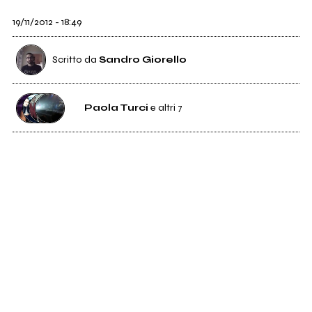
19/11/2012 - 18:49
Scritto da
Sandro Giorello
Paola Turci
e altri 7
21
Paola Turci
2K
Subsonica
2K
Baustelle
503
Negrita