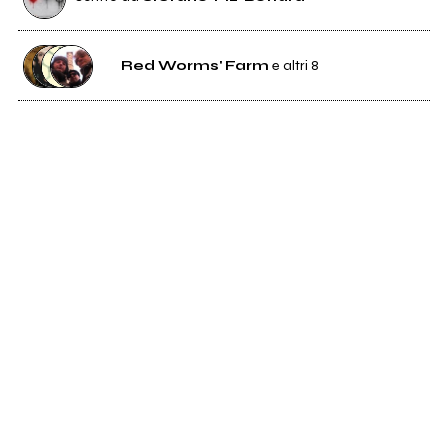
Red Worms' Farm
e altri 8
153
Red Worms' Farm
721
One Dimensional Man (ODM)
1
Jasminshock
33
Cut
0
H-Strychnine