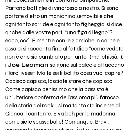
Partono bottiglie di vinorosso a nastro. Si sono
portate dietro un manichino semovibile che
ogni tanto sorride e ogni tanto figheggia, si dice
anche dalle vostre parti “una figa di legno”?
ecco, così. E mentre con le 2 amiche in carne e
ossa ci si racconta fino al fatidico “come vedete
non è che sia cambiato poi tanto” (ma, chissà…),
i
Joe Leaman
salgono sul palco e attaccano
il loro liveset. Ma te sei lì bollito cosa vuoi capire?
Capisco capisco, lasciate stare che capisco.
Come capisco benissimo che la bassista è
un’ulteriore conferma dell’assioma più famoso
della storia del rock… si ma tanto sta insieme al
Gianca il cantante. E va beh per la madonna
come siete scassaballe! Comunque. Bravi,
veramente bravi, non gli si può dire un cazzo se