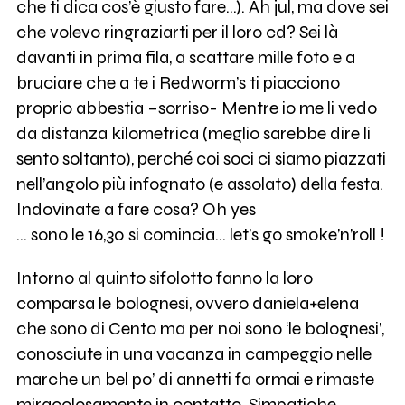
che ti dica cos’è giusto fare…). Ah jul, ma dove sei
che volevo ringraziarti per il loro cd? Sei là
davanti in prima fila, a scattare mille foto e a
bruciare che a te i Redworm’s ti piacciono
proprio abbestia –sorriso- Mentre io me li vedo
da distanza kilometrica (meglio sarebbe dire li
sento soltanto), perché coi soci ci siamo piazzati
nell’angolo più infognato (e assolato) della festa.
Indovinate a fare cosa? Oh yes
… sono le 16,30 si comincia… let’s go smoke’n’roll !
Intorno al quinto sifolotto fanno la loro
comparsa le bolognesi, ovvero daniela+elena
che sono di Cento ma per noi sono ‘le bolognesi’,
conosciute in una vacanza in campeggio nelle
marche un bel po’ di annetti fa ormai e rimaste
miracolosamente in contatto. Simpatiche.