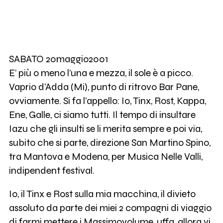
1K
Perturbazione
962
Giardini di Mirò
SABATO 20maggio2001
3
Stefano Giaccone
E’ più o meno l’una e mezza, il sole è a picco.
Vaprio d’Adda (Mi), punto di ritrovo Bar Pane,
ovviamente. Si fa l’appello: Io, Tinx, Rost, Kappa,
3
Joe Leaman
Ene, Galle, ci siamo tutti. Il tempo di insultare
Iazu che gli insulti se li merita sempre e poi via,
subito che si parte, direzione San Martino Spino,
tra Mantova e Modena, per Musica Nelle Valli,
indipendent festival.
Io, il Tinx e Rost sulla mia macchina, il divieto
assoluto da parte dei miei 2 compagni di viaggio
di farmi mettere i Massimovolume, uffa, allora vi