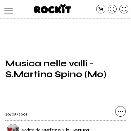
MAGAZINE
DATABASE
ARTICOLI
CONCERTI
ARTISTI
SHOP
Musica nelle valli -
RADIO
S.Martino Spino (Mo)
20/05/2001
Scritto da
Stefano 'Fiz' Bottura