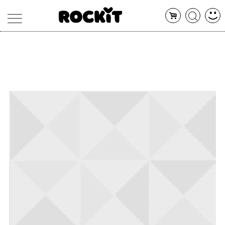
MAGAZINE
DATABASE
ARTICOLI
CONCERTI
ARTISTI
SHOP
RADIO