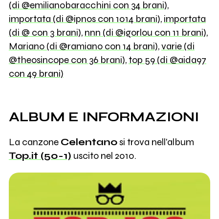
(di @emilianobaracchini con 34 brani)
,
importata (di @ipnos con 1014 brani)
,
importata
(di @ con 3 brani)
,
nnn (di @igorlou con 11 brani)
,
Mariano (di @ramiano con 14 brani)
,
varie (di
@theosincope con 36 brani)
,
top 59 (di @aida97
con 49 brani)
ALBUM E INFORMAZIONI
La canzone
Celentano
si trova nell'album
Top.it (50-1)
uscito nel 2010.