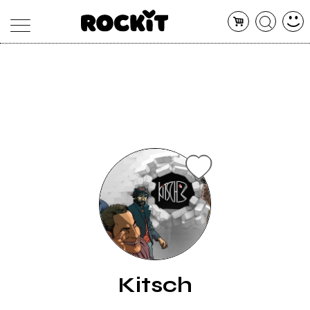
MAGAZINE
DATABASE
ARTICOLI
CONCERTI
ARTISTI
SHOP
RADIO
Kitsch