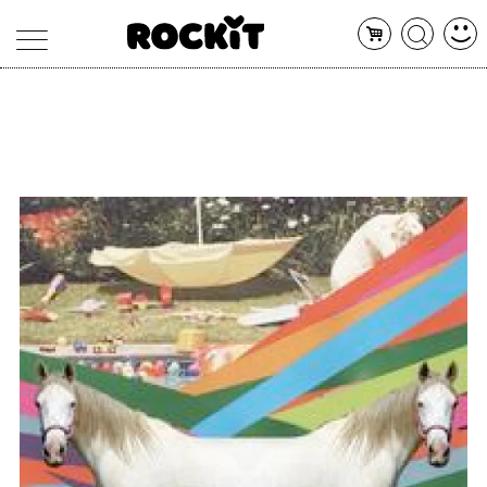
MAGAZINE
DATABASE
ARTICOLI
CONCERTI
ARTISTI
SHOP
RADIO