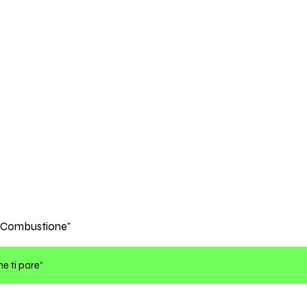
La Combustione"
he ti pare"