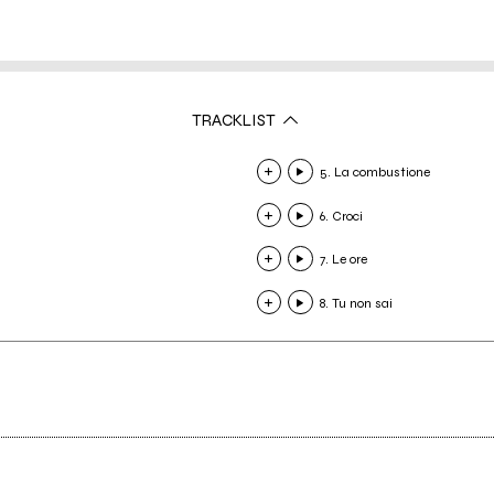
TRACKLIST
5. La combustione
6. Croci
7. Le ore
8. Tu non sai