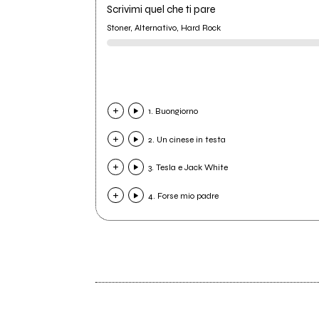
Scrivimi quel che ti pare
Stoner, Alternativo, Hard Rock
1. Buongiorno
2. Un cinese in testa
3. Tesla e Jack White
4. Forse mio padre