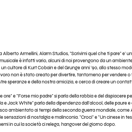
a Alberto Armellini, Alarm Studios, "Scrivimi quel che ti pare" e' u
sicale è infatti vario, alcuni di noi provengono da un ambiente
ono un cultore di Kurt Cobain e del Grunge anni '90, allo stesso m
voro non è stato creato per divertire, tantomeno per vendere o f
nostre speranze e della nostra amicizia, e cerca di creare un cont
 "Le ore" e "Forse mio padre" si parla della rabbia e del dispiacere 
Tesla e Jack White" parla della dipendenza dall'alcool, delle paure e
esco ambientato ai tempi della seconda guerra mondiale, come 
e sensazioni di nostalgia e malinconia. "Croci" e "Un cinese in tes
schemi in cui la società ci relega, hangover del giorno dopo.