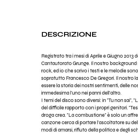
DESCRIZIONE
Registrato tra i mesi di Aprile e Giugno 2013 d
Cantautorato Grunge. Il nostro background mu
rock, ed io che scrivo i testi e le melodie s
sopratutto Francesco De Gregori. Il nostro la
essere la storia dei nostri sentimenti, delle 
immedesima l'uno nei panni dell'altro.
I temi del disco sono diversi: in "Tu non sai",
del difficile rapporto con i propri genitori. "
droga crea. "La combustione" è solo un affr
canzone cerca di portare l'ascoltatore su dell
modi di amarsi, rifiuto della politica e degli 