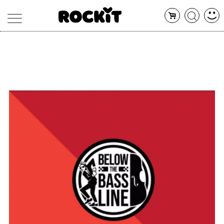
MAGAZINE
DATABASE
ARTICOLI
CONCERTI
ARTISTI
SHOP
RADIO