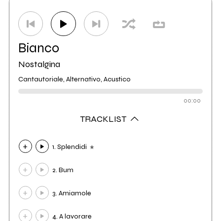
Ufficio stampa
Metatron
0
Etichetta
INRI
6
Bianco
Nostalgina
Studio di registrazione
No Signal Studio
0
Cantautoriale, Alternativo, Acustico
00:00
TRACKLIST
1. Splendidi
2. Bum
3. Amiamole
4. A lavorare