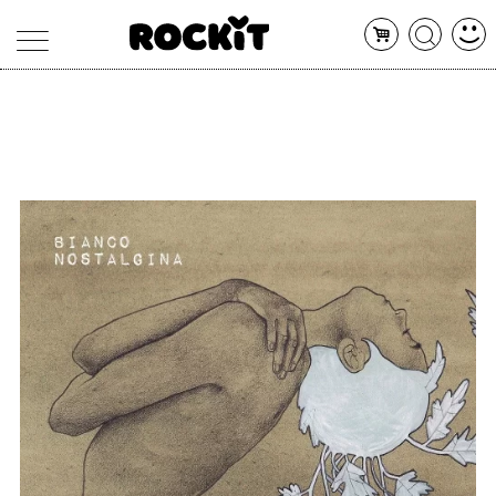
MAGAZINE
DATABASE
ARTICOLI
CONCERTI
ARTISTI
SHOP
RADIO