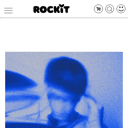
MAGAZINE
DATABASE
ARTICOLI
CONCERTI
ARTISTI
SHOP
RADIO