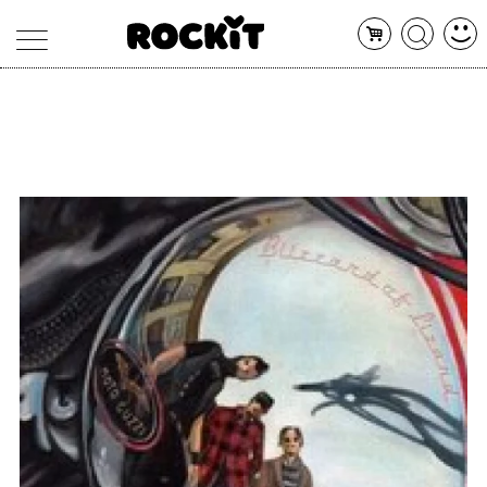
MAGAZINE
DATABASE
ARTICOLI
CONCERTI
ARTISTI
SHOP
RADIO