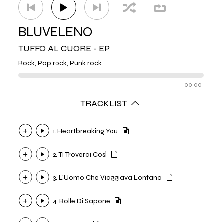
BLUVELENO
TUFFO AL CUORE - EP
Rock, Pop rock, Punk rock
00:00
TRACKLIST
1. Heartbreaking You
2. Ti Troverai Così
3. L'Uomo Che Viaggiava Lontano
4. Bolle Di Sapone