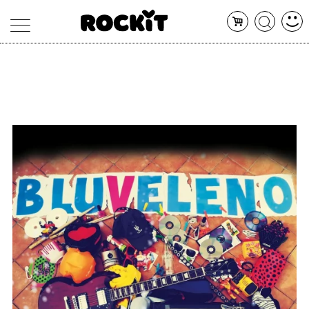
MAGAZINE
DATABASE
ARTICOLI
CONCERTI
ARTISTI
SHOP
RADIO