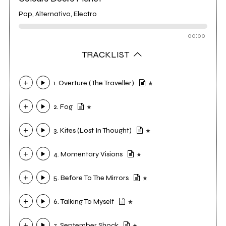
Pop, Alternativo, Electro
00:00
TRACKLIST
1. Overture (The Traveller)
2. Fog
3. Kites (Lost In Thought)
4. Momentary Visions
5. Before To The Mirrors
6. Talking To Myself
7. September Shock