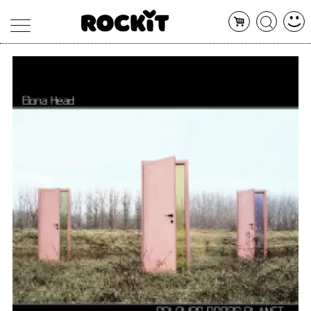
MAGAZINE
DATABASE
ARTICOLI
CONCERTI
ARTISTI
SHOP
RADIO