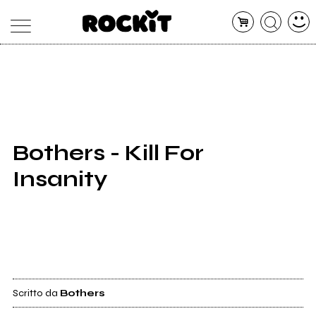
MAGAZINE
DATABASE
ARTICOLI
CONCERTI
ARTISTI
SHOP
Bothers - Kill For
RADIO
Insanity
Scritto da
Bothers