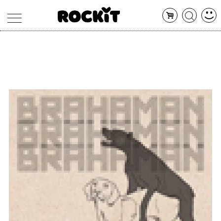
MAGAZINE
DATABASE
ARTICOLI
CONCERTI
ARTISTI
SHOP
RADIO