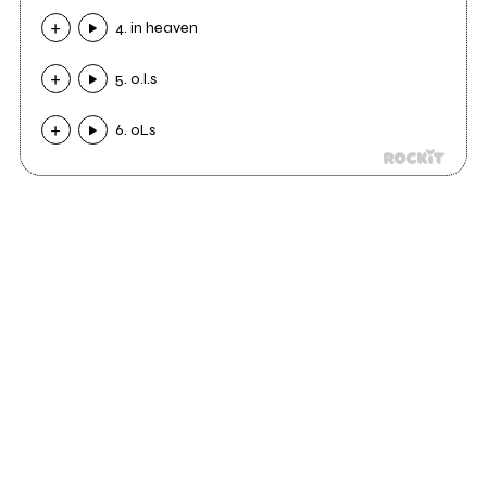
4. in heaven
5. o.l.s
6. oLs