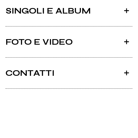
SINGOLI E ALBUM
FOTO E VIDEO
CONTATTI
2010
2008
Myspace.com
Romy's Garden
demo
Brilliantsatbreakfast.com
Brilliants at
Breakfast