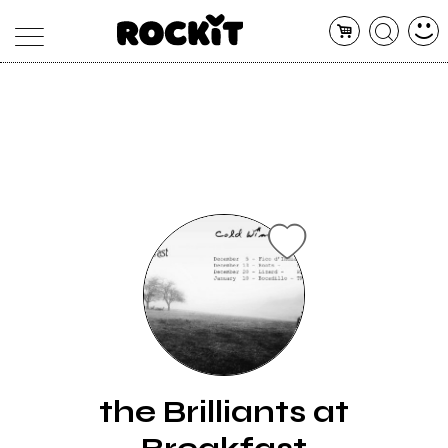
MAGAZINE
DATABASE
ARTICOLI
CONCERTI
ARTISTI
SHOP
RADIO
the Brilliants at