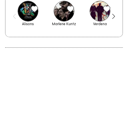
Alisons
Marlene Kuntz
Verdena
Il Te
2010
Romy's Garden