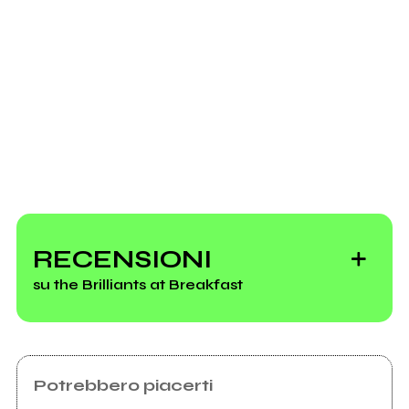
Scrivi all'utente che amministra la pagina.
Invia messaggio
RECENSIONI
su the Brilliants at Breakfast
Potrebbero piacerti