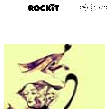
MAGAZINE
DATABASE
ARTICOLI
CONCERTI
ARTISTI
SHOP
RADIO