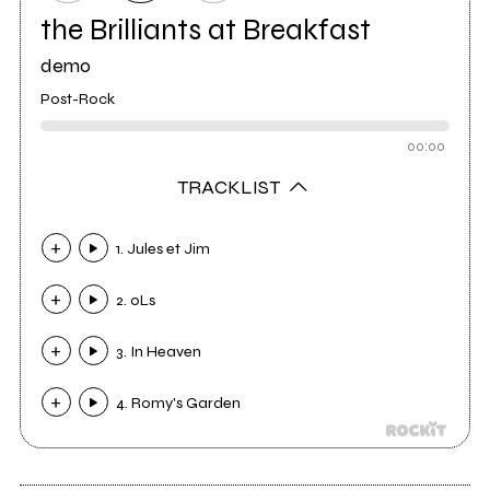
the Brilliants at Breakfast
demo
Post-Rock
00:00
TRACKLIST
1. Jules et Jim
2. oLs
3. In Heaven
4. Romy's Garden