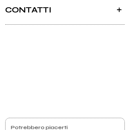
CONTATTI
Scrivi all'utente che amministra la pagina.
Invia messaggio
Potrebbero piacerti