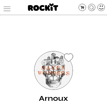
MAGAZINE
DATABASE
ARTICOLI
CONCERTI
ARTISTI
SHOP
RADIO
Arnoux