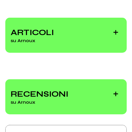
2012
2011
Dans Le Living
The magic of l'amour
ARTICOLI
su Arnoux
Vai alla discografia
Knifeville pubblica
un nuovo EP di
RECENSIONI
Arnoux
su Arnoux