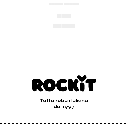
▄▄▄▄▄ ▄▄▄ ▄▄
▄▄▄
▄▄▄▄▄
Tutta roba italiana
dal 1997