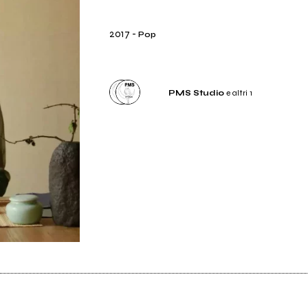
2017
-
Pop
PMS Studio
e altri 1
Etichetta
PMS Studio
Distributore
PMS Studio