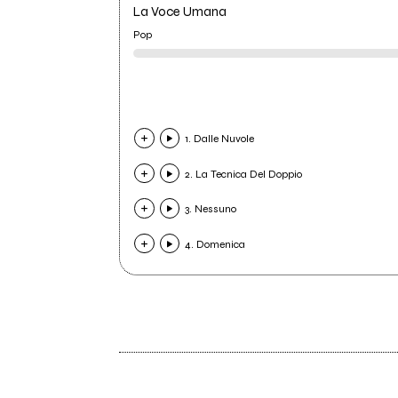
La Voce Umana
Pop
1. Dalle Nuvole
2. La Tecnica Del Doppio
3. Nessuno
4. Domenica