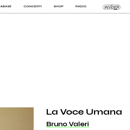
TABASE
CONCERTI
SHOP
RADIO
KIT PRO
ISTI
VIZI
La Voce Umana
Bruno Valeri