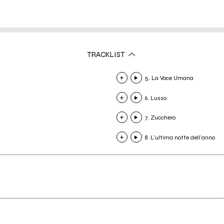
TRACKLIST
5. La Voce Umana
6. Lusso
7. Zucchero
8. L'ultima notte dell'anno