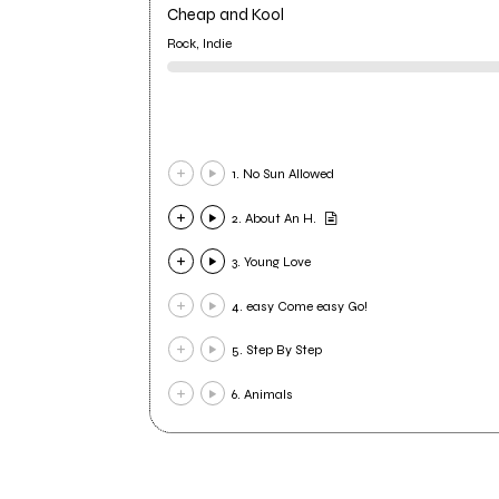
Cheap and Kool
Rock, Indie
1. No Sun Allowed
2. About An H.
3. Young Love
4. easy Come easy Go!
5. Step By Step
6. Animals