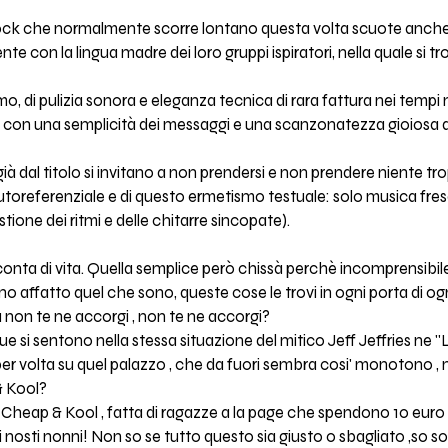
 rock che normalmente scorre lontano questa volta scuote anche i
 con la lingua madre dei loro gruppi ispiratori, nella quale si t
 di pulizia sonora e eleganza tecnica di rara fattura nei tempi
to, con una semplicità dei messaggi e una scanzonatezza gioiosa 
à dal titolo si invitano a non prendersi e non prendere niente tro
toreferenziale e di questo ermetismo testuale: solo musica fresc
ione dei ritmi e delle chitarre sincopate).
conta di vita. Quella semplice però chissà perchè incomprensibile
ffatto quel che sono, queste cose le trovi in ogni porta di ogni
 non te ne accorgi , non te ne accorgi?
si sentono nella stessa situazione del mitico Jeff Jeffries ne ''La
r volta su quel palazzo , che da fuori sembra cosi' monotono , ma a
& Kool?
eap & Kool , fatta di ragazze a la page che spendono 10 euro per 
ei nosti nonni! Non so se tutto questo sia giusto o sbagliato ,so 