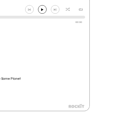
00:00
he Same Planet