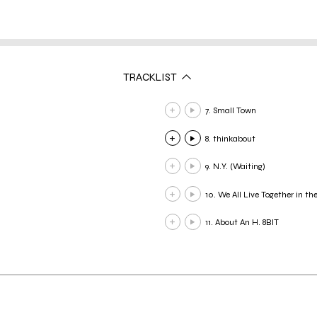
TRACKLIST
7. Small Town
8. thinkabout
9. N.Y. (Waiting)
10. We All Live Together in t
11. About An H. 8BIT