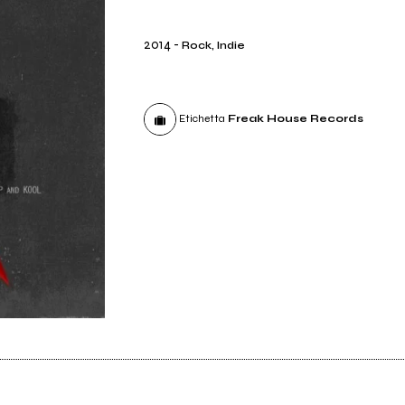
2014
-
Rock, Indie
Etichetta
Freak House Records