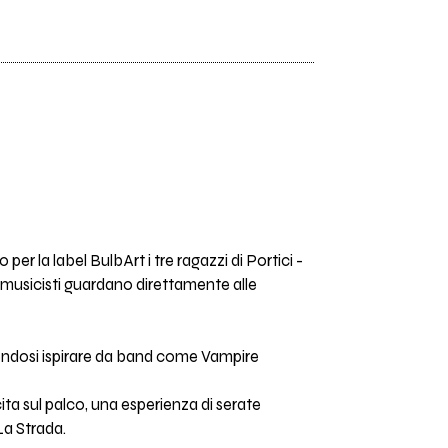
per la label BulbArt i tre ragazzi di Portici -
 musicisti guardano direttamente alle
acendosi ispirare da band come Vampire
cita sul palco, una esperienza di serate
La Strada.