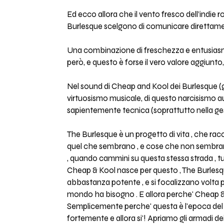
Ed ecco allora che il vento fresco dell’indie
Burlesque scelgono di comunicare direttamente
Una combinazione di freschezza e entusiasmo,
però, e questo è forse il vero valore aggiun
Nel sound di Cheap and Kool dei Burlesque (gi
virtuosismo musicale, di questo narcisismo au
sapientemente tecnica (soprattutto nella gest
The Burlesque è un progetto di vita , che rac
quel che sembrano , e cose che non sembrano a
, quando cammini su questa stessa strada , tu
Cheap & Kool nasce per questo , The Burlesque 
abbastanza potente , e si focalizzano volta pe
mondo ha bisogno . E allora perche' Cheap 
Semplicemente perche' questa è l'epoca del Ch
fortemente e allora si'! Apriamo gli armadi d