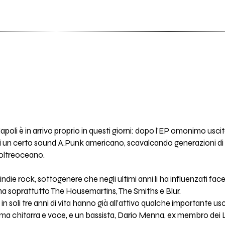
poli è in arrivo proprio in questi giorni: dopo l'EP omonimo uscito 
 e di un certo sound A.Punk americano, scavalcando generazioni di
 oltreoceano.
indie rock, sottogenere che negli ultimi anni li ha influenzati f
ma soprattutto The Housemartins, The Smiths e Blur.
 in soli tre anni di vita hanno già all’attivo qualche importante us
ema chitarra e voce, e un bassista, Dario Menna, ex membro dei 