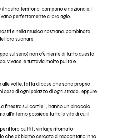
l nostro territorio, campano e nazionale. I
rovano perfettamente a loro agio.
 nostri e nella musica nostrana, combinata
del loro suonare
ppo sul serio) non c’è niente di tutto questo
a, vivace, e tuttavia molto pulita e
 alle volte, fatta di cose che sono proprio
 casa di ogni palazzo di ogni strada , eppure
 finestra sul cortile'' , hanno un binocolo
ll'interno possiede tutta la vita di cui il
il loro outfit , vintage ritornato
solo che abbiamo cercato di raccontarlo in 10