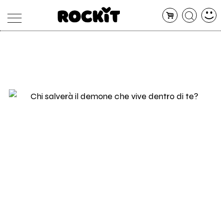
MAGAZINE
DATABASE
ARTICOLI
CONCERTI
ARTISTI
SHOP
RADIO