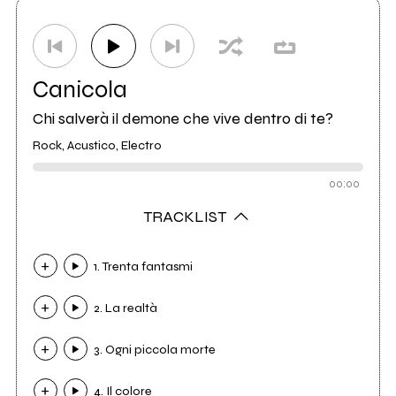
Canicola
Chi salverà il demone che vive dentro di te?
Rock, Acustico, Electro
00:00
TRACKLIST
1. Trenta fantasmi
2. La realtà
3. Ogni piccola morte
4. Il colore