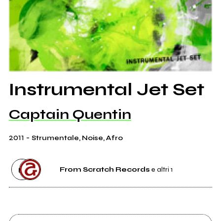
Instrumental Jet Set
Captain Quentin
2011
-
Strumentale, Noise, Afro
From Scratch Records
e altri 1
Etichetta
From Scratch Records
0