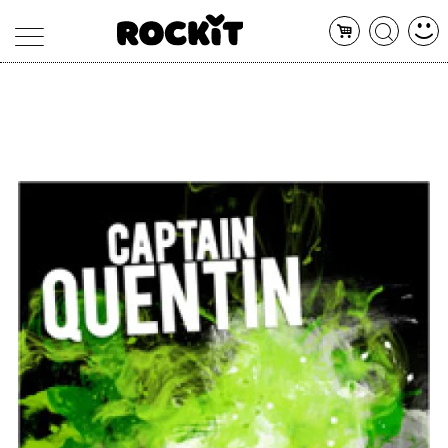
MAGAZINE
DATABASE
ARTICOLI
CONCERTI
ARTISTI
SHOP
RADIO