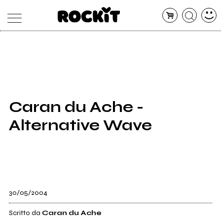
MAGAZINE
DATABASE
ARTICOLI
CONCERTI
ARTISTI
SHOP
Caran du Ache -
RADIO
Alternative Wave
30/05/2004
Scritto da
Caran du Ache