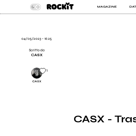
MAGAZINE
DA
INSIDER
ROC
ARTICOLI
ART
RECENSIONI
SER
VIDEO
04/05/2023 - 16:25
Scritto da
CASX
1
CASX
CASX - Tras