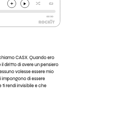
00:00
 mi chiamo CASX. Quando ero
l diritto di avere un pensiero
nessuno volesse essere mio
li impongono di essere
i rendi invisibile e che