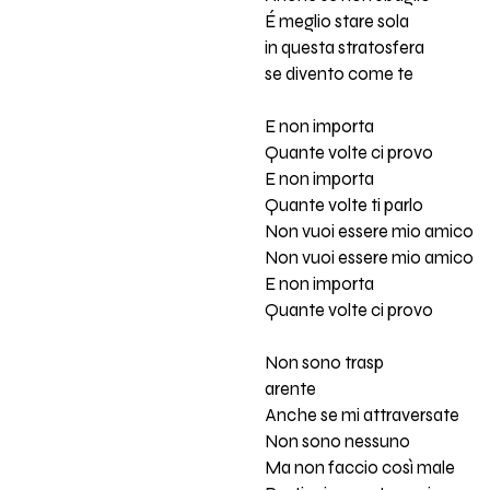
É meglio stare sola
in questa stratosfera
se divento come te
E non importa
Quante volte ci provo
E non importa
Quante volte ti parlo
Non vuoi essere mio amico
Non vuoi essere mio amico
E non importa
Quante volte ci provo
Non sono trasp
arente
Anche se mi attraversate
Non sono nessuno
Ma non faccio così male