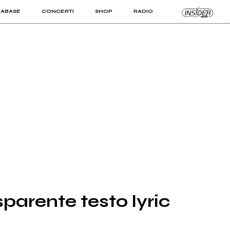
TABASE
CONCERTI
SHOP
RADIO
KIT PRO
ISTI
VIZI
parente testo lyric