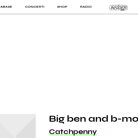
TABASE
CONCERTI
SHOP
RADIO
KIT PRO
ISTI
VIZI
Big ben and b-mo
Catchpenny