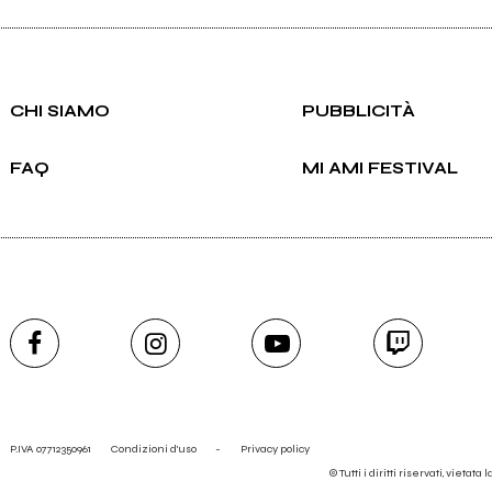
CHI SIAMO
PUBBLICITÀ
FAQ
MI AMI FESTIVAL
P.IVA 07712350961
Condizioni d'uso
-
Privacy policy
© Tutti i diritti riservati, vietata