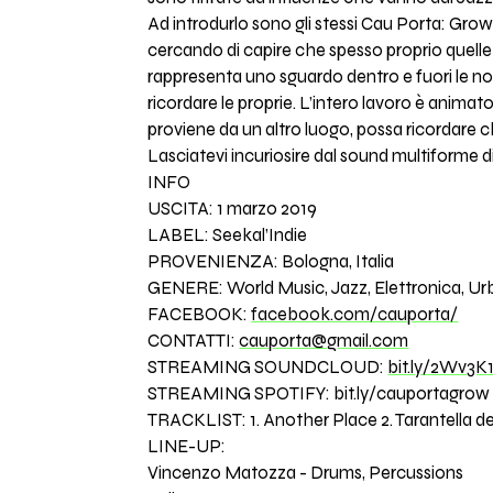
Ad introdurlo sono gli stessi Cau Porta: Grow e
cercando di capire che spesso proprio quelle
rappresenta uno sguardo dentro e fuori le nost
ricordare le proprie. L’intero lavoro è anima
proviene da un altro luogo, possa ricordare ch
Lasciatevi incuriosire dal sound multiforme 
INFO
USCITA: 1 marzo 2019
LABEL: Seekal’Indie
PROVENIENZA: Bologna, Italia
GENERE: World Music, Jazz, Elettronica, Urb
FACEBOOK:
facebook.com/cauporta/
CONTATTI:
cauporta@gmail.com
STREAMING SOUNDCLOUD:
bit.ly/2Wv3K
STREAMING SPOTIFY: bit.ly/cauportagrow
TRACKLIST: 1. Another Place 2. Tarantella del
LINE-UP:
Vincenzo Matozza - Drums, Percussions