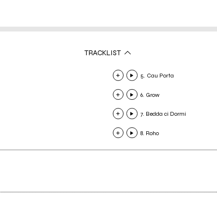
TRACKLIST
5. Cau Porta
6. Grow
7. Bedda ci Dormi
8. Roho