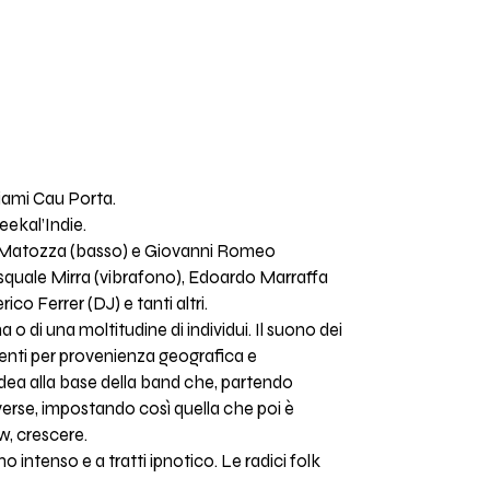
hiami Cau Porta.
eekal’Indie.
lix Matozza (basso) e Giovanni Romeo
asquale Mirra (vibrafono), Edoardo Marraffa
co Ferrer (DJ) e tanti altri.
o di una moltitudine di individui. Il suono dei
erenti per provenienza geografica e
dea alla base della band che, partendo
iverse, impostando così quella che poi è
w, crescere.
 intenso e a tratti ipnotico. Le radici folk