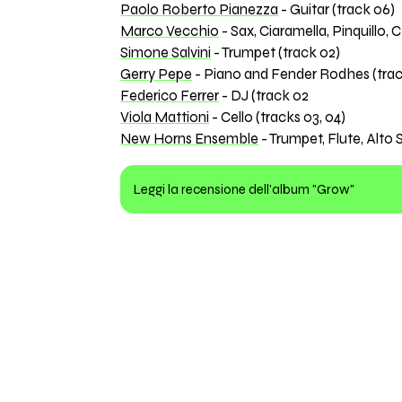
Paolo Roberto Pianezza
- Guitar (track 06)
Marco Vecchio
- Sax, Ciaramella, Pinquillo,
Simone Salvini
- Trumpet (track 02)
Gerry Pepe
- Piano and Fender Rodhes (trac
Federico Ferrer
- DJ (track 02
Viola Mattioni
- Cello (tracks 03, 04)
New Horns Ensemble
- Trumpet, Flute, Alto 
Leggi la recensione dell'album "Grow"