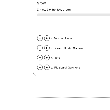
Grow
Etnico, Elettronica, Urban
1. Another Place
2. Tarantella del Gargano
3. Here
4. Pizzica di Galatone