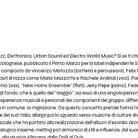
azz, Elettronica, Urban Sound ed Electro World Music? Sì se ti c
o bolognese, pubblicato il Primo Marzo per la label indipendente S
trale composto da Vincenzo Matozza (batteria e percussioni), Fe
cisti di razza come Maria Mazzotta e Rachele Andrioli (voci), P
hio (sax), “New Horns Ensemble” (fiati), Jerry Pepe (piano), Federi
fondo, che è quello del “viaggio", sia esso di una singola persona 
ie esperienze musicali e personali dei componenti del gruppo, diff
 in comune: la migrazione. Da questo concetto prende forma l'i
e del sud Italia, allarga poi lo sguardo verso musiche di culture d
sicale che ha portato alla realizzazione dell’album d’esordio Gro
logico insieme, melting pot armonico di stili e influenze, dal suono
, alla musica Africana, dalla DnB al Dub.