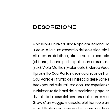
DESCRIZIONE
È possibile unire Musica Popolare Italiana, J
“Grow” è l’album d’esordio dell’eclettico tri
Alla stesura del disco, oltre al nucleo cen
(chitarre), hanno partecipato numerosi musi
(sax), Viola Mattioli (violoncello), Marco Vecc
Il progetto Cau Porta nasce da un concetto di 
Cau Porta è il frutto dell'intreccio delle var
background culturali, ma con una esperienza
inizialmente da brani della tradizione popolar
diventata la base del percorso interiore e mu
Grow e’ un viaggio musicale, elettronico e ana
sono filtrate da influenze che vanno dal Jazz