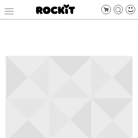
MAGAZINE
DATABASE
ARTICOLI
CONCERTI
ARTISTI
SHOP
RADIO