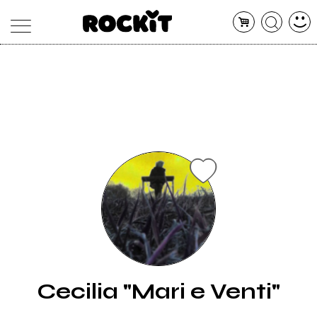
MAGAZINE
DATABASE
ARTICOLI
CONCERTI
ARTISTI
SHOP
RADIO
Cecilia "Mari e Venti"