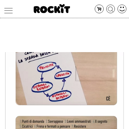
MAGAZINE
DATABASE
ARTICOLI
CONCERTI
ARTISTI
SHOP
RADIO