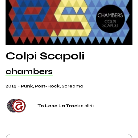
Colpi Scapoli
chambers
2014
-
Punk, Post-Rock, Screamo
To Lose La Track
e altri 1
Etichetta
To Lose La Track
2