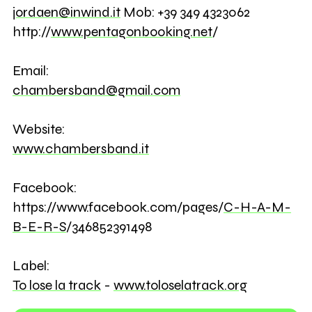
jordaen@inwind.it
Mob: +39 349 4323062
http://
www.pentagonbooking.net
/
Email:
chambersband@gmail.com
Website:
www.chambersband.it
Facebook:
https://www.facebook.com/pages/
C-H-A-M-
B-E-R-S
/346852391498
Label:
To lose la track
-
www.toloselatrack.org