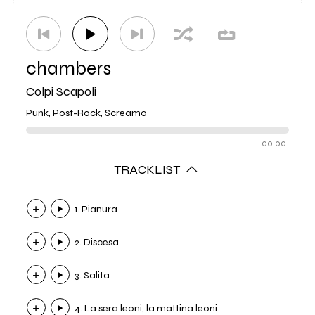
Distributore
Audioglobe
25
chambers
Colpi Scapoli
Punk, Post-Rock, Screamo
00:00
TRACKLIST
1. Pianura
2. Discesa
3. Salita
4. La sera leoni, la mattina leoni