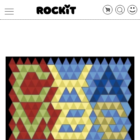
MAGAZINE
DATABASE
ARTICOLI
CONCERTI
ARTISTI
SHOP
RADIO