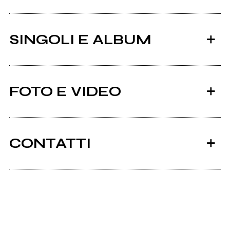
SINGOLI E ALBUM
FOTO E VIDEO
CONTATTI
2024
2022
Bandcamp
Flatline Voyages
Wings In The Dark
Facebook