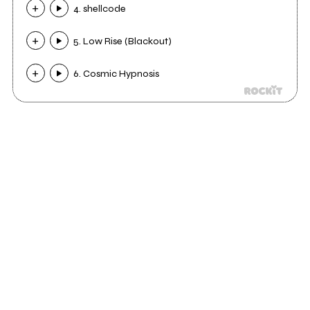
4. shellcode
5. Low Rise (Blackout)
6. Cosmic Hypnosis