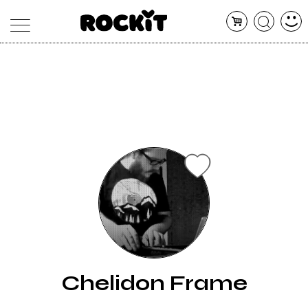
MAGAZINE
DATABASE
ARTICOLI
CONCERTI
ARTISTI
SHOP
RADIO
Chelidon Frame