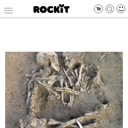
MAGAZINE
DATABASE
ARTICOLI
CONCERTI
ARTISTI
SHOP
RADIO