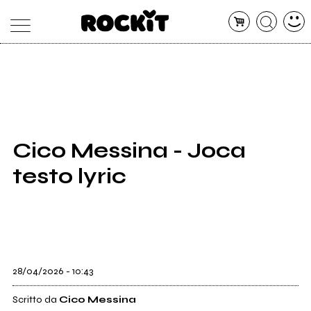
MAGAZINE
DATABASE
ARTICOLI
CONCERTI
ARTISTI
SHOP
Cico Messina - Joca
RADIO
testo lyric
28/04/2026 - 10:43
Scritto da
Cico Messina