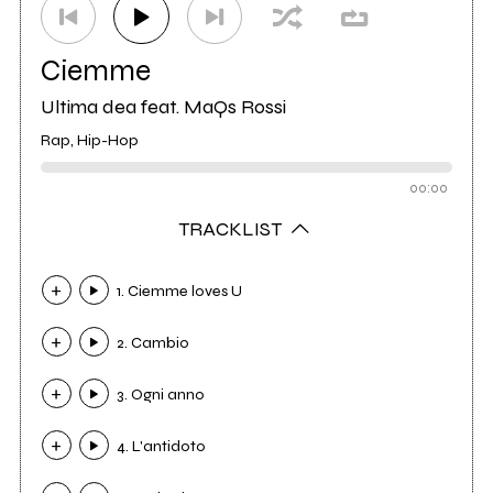
Ciemme
Ultima dea feat. MaQs Rossi
Rap, Hip-Hop
00:00
TRACKLIST
1. Ciemme loves U
2. Cambio
3. Ogni anno
4. L'antidoto