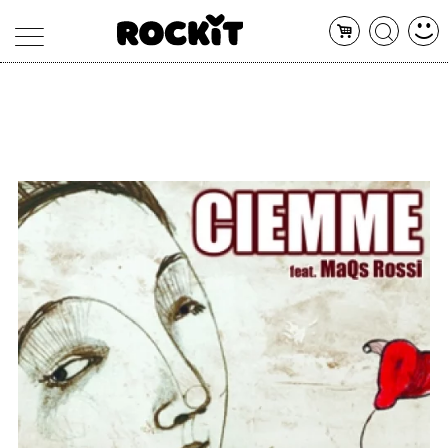
MAGAZINE
DATABASE
ARTICOLI
CONCERTI
ARTISTI
SHOP
RADIO