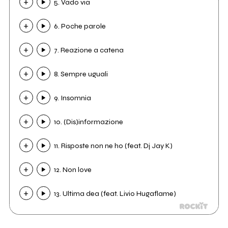
5. Vado via
6. Poche parole
7. Reazione a catena
8. Sempre uguali
9. Insomnia
10. (Dis)informazione
11. Risposte non ne ho (feat. Dj Jay K)
12. Non love
13. Ultima dea (feat. Livio Hugaflame)