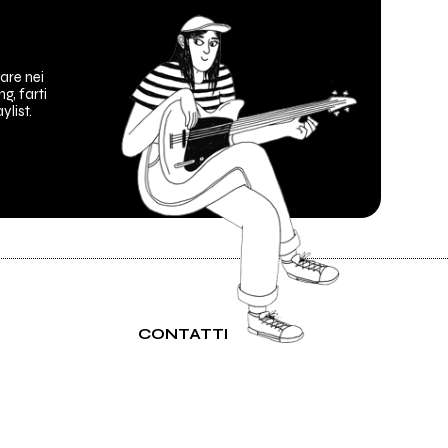
are nei
ng, farti
ylist.
CONTATTI