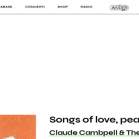
TABASE
CONCERTI
SHOP
RADIO
KIT PRO
ISTI
VIZI
Songs of love, pe
Claude Cambpell & Th