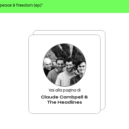
, peace & freedom (ep)"
Vai alla pagina di
Claude Cambpell &
The Headlines