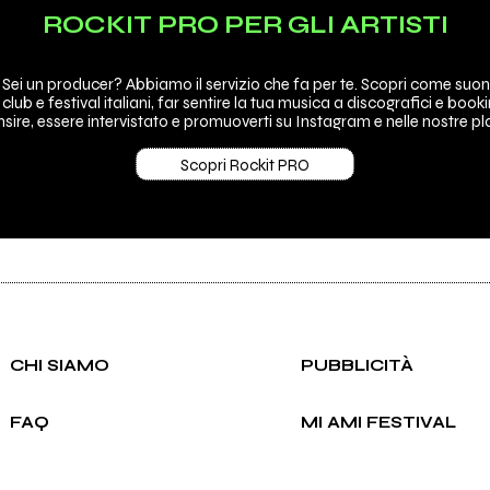
ROCKIT PRO PER GLI ARTISTI
 Sei un producer? Abbiamo il servizio che fa per te. Scopri come suon
 club e festival italiani, far sentire la tua musica a discografici e booki
sire, essere intervistato e promuoverti su Instagram e nelle nostre pla
Scopri Rockit PRO
CHI SIAMO
PUBBLICITÀ
FAQ
MI AMI FESTIVAL