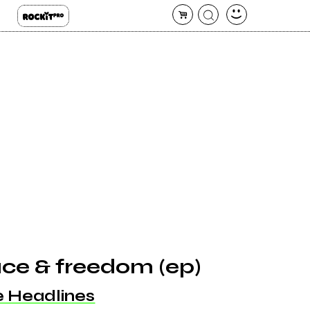
ace & freedom (ep)
e Headlines