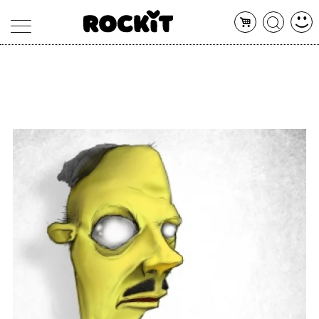
MAGAZINE
DATABASE
ARTICOLI
CONCERTI
ARTISTI
SHOP
RADIO