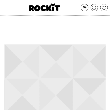
MAGAZINE
DATABASE
ARTICOLI
CONCERTI
ARTISTI
SHOP
RADIO