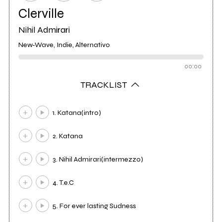
Clerville
Nihil Admirari
New-Wave, Indie, Alternativo
00:00
TRACKLIST
1. Katana(intro)
2. Katana
3. Nihil Admirari(intermezzo)
4. T.e.C
5. For ever lasting Sudness